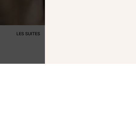
LES CHAMBRES
LES SUITES
Le Charme et l’Élégance de
Nos Chambres
Plongez dans l’atmosphère feutrée et raffinée de nos chambres
où le style haussmannien rencontre le confort moderne. Pensée
pour offrir une parenthèse de bien-être au cœur de Paris, elles 
déclinent en plusieurs catégories, adaptées à toutes vos envies
Que vous soyez en voyage d’affaires ou en escapade parisienne